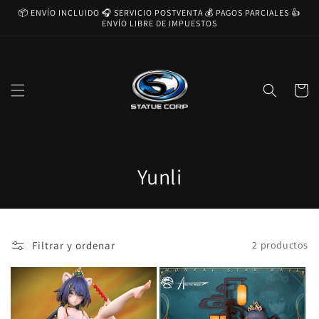
Ir
📦 ENVÍO INCLUIDO 🎧 SERVICIO POSTVENTA 💰 PAGOS PARCIALES 👍
directamente
ENVÍO LIBRE DE IMPUESTOS
al contenido
Carrito
C
Yunli
o
l
Filtrar y ordenar
2 productos
e
c
c