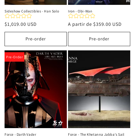
Sideshow Collectibles - Han Solo
Iron - Obi-Wan
Precio
$1,019.00 USD
Precio
A partir de
$359.00 USD
habitual
habitual
Pre-order
Pre-order
Pre-Order
Force - Darth Vader
Force - The Khetanna Jabba's Sail