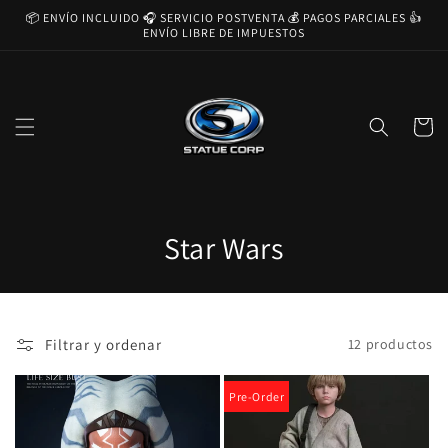
Ir
📦 ENVÍO INCLUIDO 🎧 SERVICIO POSTVENTA 💰 PAGOS PARCIALES 👍
directamente
ENVÍO LIBRE DE IMPUESTOS
al contenido
Carrito
C
Star Wars
o
l
Filtrar y ordenar
12 productos
e
c
Pre-Order
c