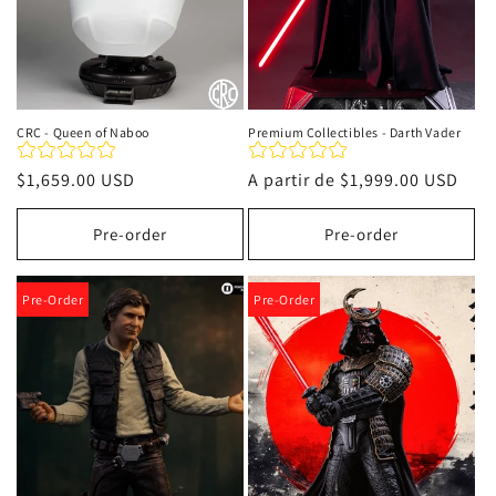
CRC - Queen of Naboo
Premium Collectibles - Darth Vader
Precio
$1,659.00 USD
Precio
A partir de
$1,999.00 USD
habitual
habitual
Pre-order
Pre-order
Pre-Order
Pre-Order