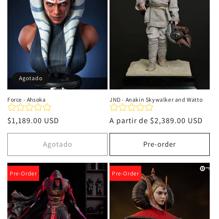
i
ó
n
:
Agotado
Force - Ahsoka
JND - Anakin Skywalker and Watto
Precio
$1,189.00 USD
Precio
A partir de
$2,389.00 USD
habitual
habitual
Agotado
Pre-order
Pre-Order
Pre-Order