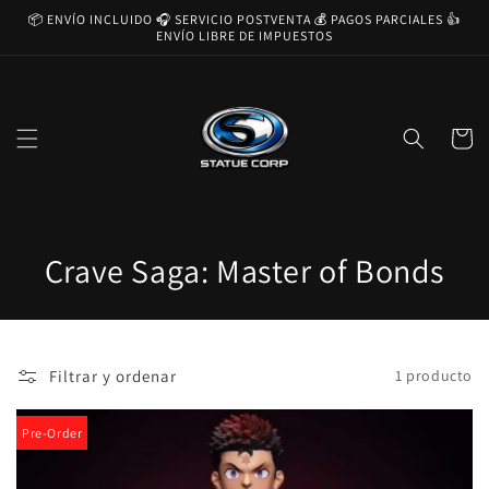
Ir
📦 ENVÍO INCLUIDO 🎧 SERVICIO POSTVENTA 💰 PAGOS PARCIALES 👍
directamente
ENVÍO LIBRE DE IMPUESTOS
al contenido
Carrito
C
Crave Saga: Master of Bonds
o
l
Filtrar y ordenar
1 producto
e
c
Pre-Order
c