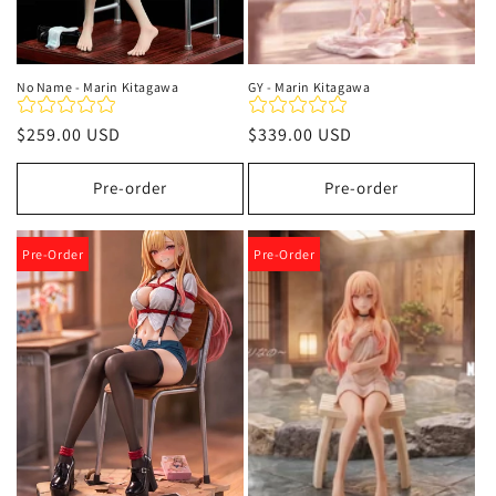
No Name - Marin Kitagawa
GY - Marin Kitagawa
Precio
$259.00 USD
Precio
$339.00 USD
habitual
habitual
Pre-order
Pre-order
Pre-Order
Pre-Order