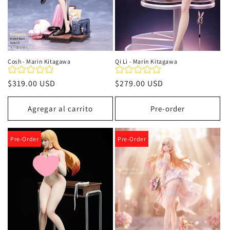
Cosh - Marin Kitagawa
Qi Li - Marin Kitagawa
Precio
$319.00 USD
Precio
$279.00 USD
habitual
habitual
Agregar al carrito
Pre-order
Pre-Order
Pre-Order