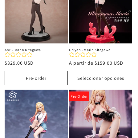
ANE - Marin Kitagawa
Chiyan - Marin Kitagawa
Precio
$329.00 USD
Precio
A partir de
$159.00 USD
habitual
habitual
Pre-order
Seleccionar opciones
Pre-Order