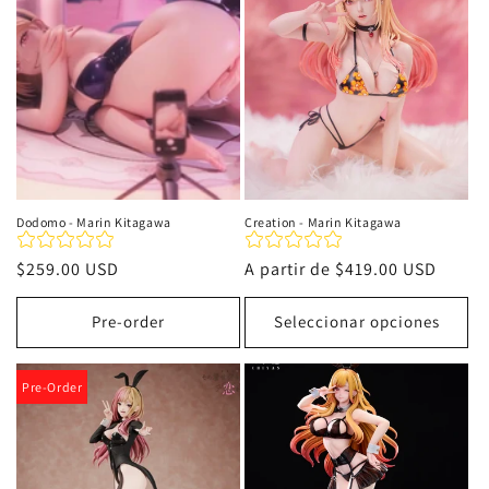
i
ó
n
:
Dodomo - Marin Kitagawa
Creation - Marin Kitagawa
Precio
$259.00 USD
Precio
A partir de
$419.00 USD
habitual
habitual
Pre-order
Seleccionar opciones
Pre-Order