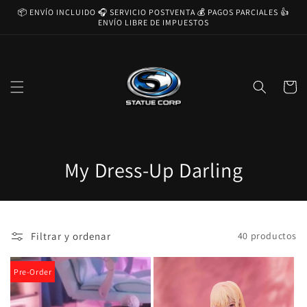
Ir
📦 ENVÍO INCLUIDO 🎧 SERVICIO POSTVENTA 💰 PAGOS PARCIALES 👍
directamente
ENVÍO LIBRE DE IMPUESTOS
al contenido
Carrito
C
My Dress-Up Darling
o
l
Filtrar y ordenar
40 productos
e
c
Pre-Order
c