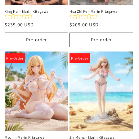
Xing Hai - Marin Kitagawa
Hua Zhi Ke - Marin Kitagawa
Precio
$239.00 USD
Precio
$209.00 USD
habitual
habitual
Pre-order
Pre-order
Pre-Order
Pre-Order
Mochi - Marin Kitagawa
Zhi Meng - Marin Kitagawa