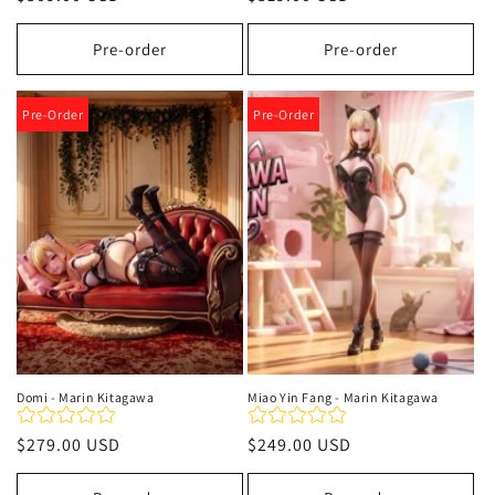
habitual
habitual
Pre-order
Pre-order
Pre-Order
Pre-Order
Domi - Marin Kitagawa
Miao Yin Fang - Marin Kitagawa
Precio
$279.00 USD
Precio
$249.00 USD
habitual
habitual