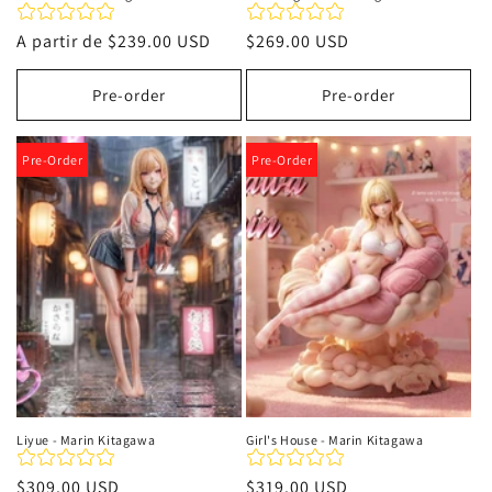
Precio
A partir de
$239.00 USD
Precio
$269.00 USD
habitual
habitual
Pre-order
Pre-order
Pre-Order
Pre-Order
Liyue - Marin Kitagawa
Girl's House - Marin Kitagawa
Precio
$309.00 USD
Precio
$319.00 USD