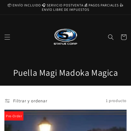
Ir
📦 ENVÍO INCLUIDO 🎧 SERVICIO POSTVENTA 💰 PAGOS PARCIALES 👍
directamente
ENVÍO LIBRE DE IMPUESTOS
al contenido
Carrito
C
Puella Magi Madoka Magica
o
l
Filtrar y ordenar
1 producto
e
c
Pre-Order
c