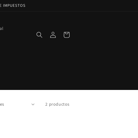
DE IMPUESTOS
al
Iniciar
Carrito
sesión
2 productos