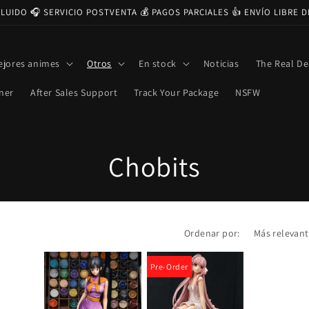
CLUIDO 🎧 SERVICIO POSTVENTA 💰 PAGOS PARCIALES 👍 ENVÍO LIBRE 
ejores animes
Otros
En stock
Noticias
The Real De
ner
After Sales Support
Track Your Package
NSFW
C
Chobits
o
l
Ordenar por:
e
Pre-Order
c