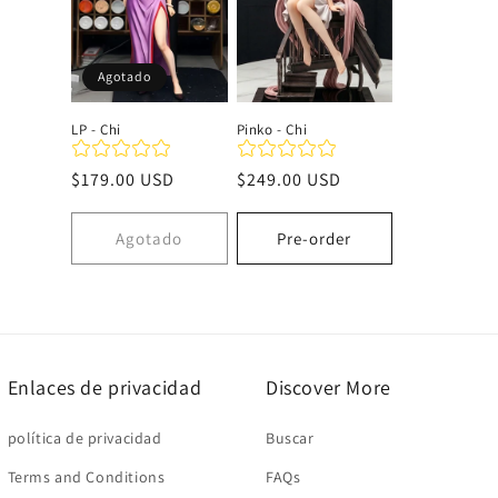
c
Agotado
i
LP - Chi
Pinko - Chi
ó
Precio
$179.00 USD
Precio
$249.00 USD
habitual
habitual
n
Agotado
Pre-order
:
Enlaces de privacidad
Discover More
política de privacidad
Buscar
Terms and Conditions
FAQs