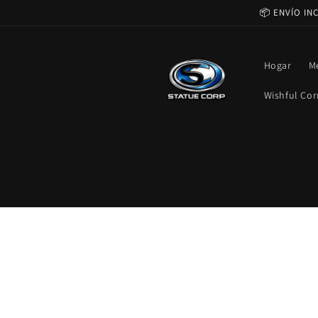
Ir
📦 ENVÍO IN
directamente
al contenido
Hogar
M
Wishful Cor