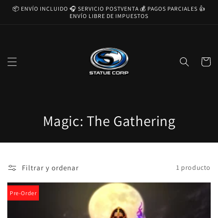
Ir
📦 ENVÍO INCLUIDO 🎧 SERVICIO POSTVENTA 💰 PAGOS PARCIALES 👍
directamente
ENVÍO LIBRE DE IMPUESTOS
al contenido
Carrito
C
Magic: The Gathering
o
l
Filtrar y ordenar
1 producto
e
c
Pre-Order
c