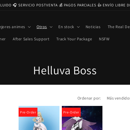
CLUIDO 🎧 SERVICIO POSTVENTA 💰 PAGOS PARCIALES 👍 ENVÍO LIBRE 
ejores animes
Otros
En stock
Noticias
The Real De
ner
After Sales Support
Track Your Package
NSFW
C
Helluva Boss
o
l
Ordenar por:
e
Pre-Order
Pre-Order
c