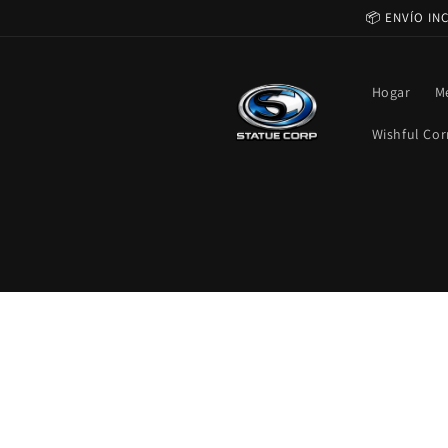
Ir
📦 ENVÍO IN
directamente
al contenido
Hogar
M
Wishful Cor