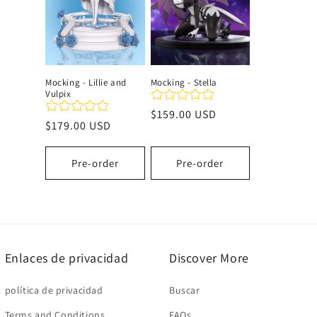
c
i
Mocking - Lillie and
Mocking - Stella
Vulpix
ó
Precio
$159.00 USD
Precio
$179.00 USD
habitual
n
habitual
Pre-order
Pre-order
:
Enlaces de privacidad
Discover More
política de privacidad
Buscar
Terms and Conditions
FAQs