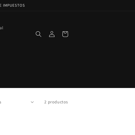
DE IMPUESTOS
al
Iniciar
Carrito
sesión
2 productos