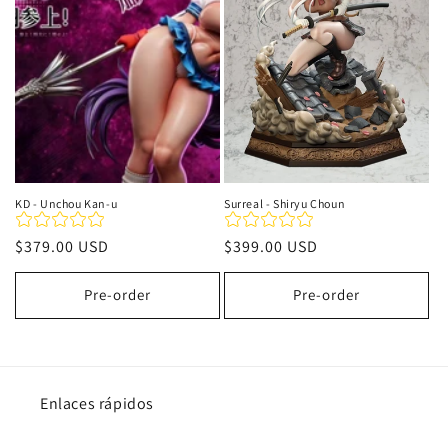
i
ó
n
:
KD - Unchou Kan-u
Surreal - Shiryu Choun
Precio
$379.00 USD
Precio
$399.00 USD
habitual
habitual
Pre-order
Pre-order
Enlaces rápidos