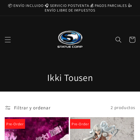
Ir
📦 ENVÍO INCLUIDO 🎧 SERVICIO POSTVENTA 💰 PAGOS PARCIALES 👍
directamente
ENVÍO LIBRE DE IMPUESTOS
al contenido
Carrito
C
Ikki Tousen
o
l
Filtrar y ordenar
2 productos
e
c
Pre-Order
Pre-Order
c