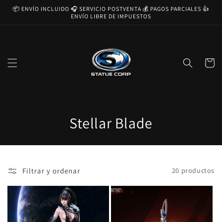
Ir
📦 ENVÍO INCLUIDO 🎧 SERVICIO POSTVENTA 💰 PAGOS PARCIALES 👍
directamente
ENVÍO LIBRE DE IMPUESTOS
al contenido
Carrito
C
Stellar Blade
o
l
Filtrar y ordenar
20 productos
e
c
c