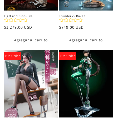
Light and Dust - Eve
Thunder Z - Raven
Precio
$1,279.00 USD
Precio
$749.00 USD
habitual
habitual
Agregar al carrito
Agregar al carrito
Pre-Order
Pre-Order