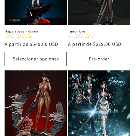
Hyperspace - Raven
Timo - Eve
Precio
A partir de
$549.00 USD
Precio
A partir de
$219.00 USD
habitual
habitual
Seleccionar opciones
Pre-order