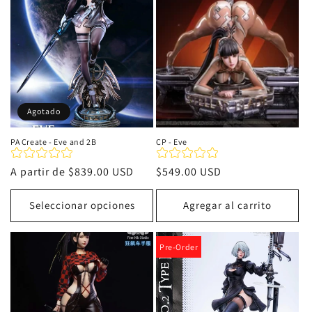
i
ó
n
:
Agotado
PA Create - Eve and 2B
CP - Eve
Precio
A partir de
$839.00 USD
Precio
$549.00 USD
habitual
habitual
Seleccionar opciones
Agregar al carrito
Pre-Order