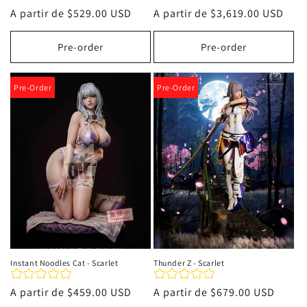
Precio
A partir de
$529.00 USD
Precio
A partir de
$3,619.00 USD
habitual
habitual
Pre-order
Pre-order
Pre-Order
Pre-Order
Instant Noodles Cat - Scarlet
Thunder Z - Scarlet
Precio
A partir de
$459.00 USD
Precio
A partir de
$679.00 USD