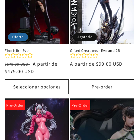
Oferta
Agotado
Fine Nib - Eve
Gifted Creations - Eve and 2B
Precio
Precio
A partir de
Precio
A partir de
$99.00 USD
$579.00 USD
habitual
$479.00 USD
de
habitual
oferta
Seleccionar opciones
Pre-order
Pre-Order
Pre-Order