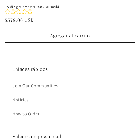
Folding Mirror x Niren - Musashi
Precio
$579.00 USD
habitual
Agregar al carrito
Enlaces rápidos
Join Our Communities
Noticias
How to Order
Enlaces de privacidad