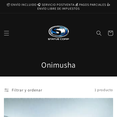
Ir
📦 ENVÍO INCLUIDO 🎧 SERVICIO POSTVENTA 💰 PAGOS PARCIALES 👍
directamente
ENVÍO LIBRE DE IMPUESTOS
al contenido
Carrito
C
Onimusha
o
l
Filtrar y ordenar
1 producto
e
c
c