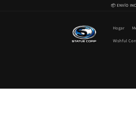
Ir
📦 ENVÍO IN
directamente
al contenido
Hogar
M
Wishful Cor