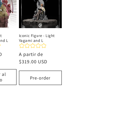
t
Iconic Figure - Light
and L
Yagami and L
D
Precio
A partir de
habitual
$319.00 USD
 al
Pre-order
to