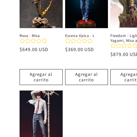
c
i
Rosa - Misa
Escena típica - L
Freedom - Ligh
Yagami, Misa 
ó
Precio
$649.00 USD
Precio
$369.00 USD
Precio
$879.00 US
habitual
habitual
n
habitual
Agregar al
Agregar al
Agregar
:
carrito
carrito
carri