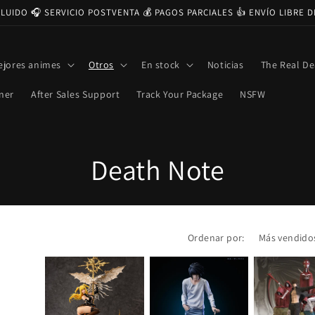
CLUIDO 🎧 SERVICIO POSTVENTA 💰 PAGOS PARCIALES 👍 ENVÍO LIBRE 
ejores animes
Otros
En stock
Noticias
The Real De
ner
After Sales Support
Track Your Package
NSFW
C
Death Note
o
l
Ordenar por:
e
c