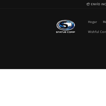
Ir
📦 ENVÍO IN
directamente
al contenido
Hogar
M
Wishful Cor