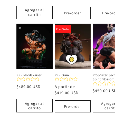
habitual
habitual
Agregar al
Pre-order
Pre-or
carrito
Pre-Order
PP - Mordekaiser
PP - Ornn
Proprieter Secr
Spirit Blossom
Precio
$489.00 USD
Precio
A partir de
Precio
$459.00 US
habitual
habitual
$419.00 USD
habitual
Agregar al
Agregar
Pre-order
carrito
carri