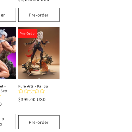
der
Pre-order
Pre-Order
et -
Pure Arts - Kai'Sa
 Sett
Precio
$399.00 USD
D
habitual
 al
Pre-order
to