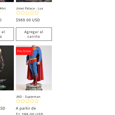
Ahri
Jimei Palace - Lux
D
Precio
$989.00 USD
habitual
 al
Agregar al
to
carrito
Pre-Order
JND - Superman
USD
Precio
A partir de
habitual
$1,299.00 USD