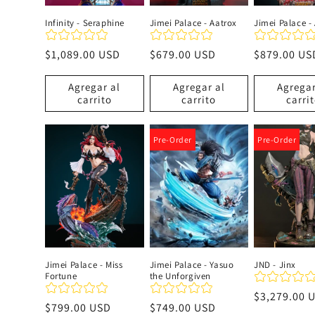
Infinity - Seraphine
Jimei Palace - Aatrox
Jimei Palace - 
Precio
$1,089.00 USD
Precio
$679.00 USD
Precio
$879.00 US
habitual
habitual
habitual
Agregar al
Agregar al
Agregar
carrito
carrito
carri
Pre-Order
Pre-Order
Jimei Palace - Miss
Jimei Palace - Yasuo
JND - Jinx
Fortune
the Unforgiven
Precio
$3,279.00 
Precio
$799.00 USD
Precio
$749.00 USD
habitual