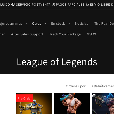
CLUIDO 🎧 SERVICIO POSTVENTA 💰 PAGOS PARCIALES 👍 ENVÍO LIBRE 
ejores animes
Otros
En stock
Noticias
The Real De
ner
After Sales Support
Track Your Package
NSFW
C
League of Legends
o
l
Ordenar por:
e
Pre-Order
c