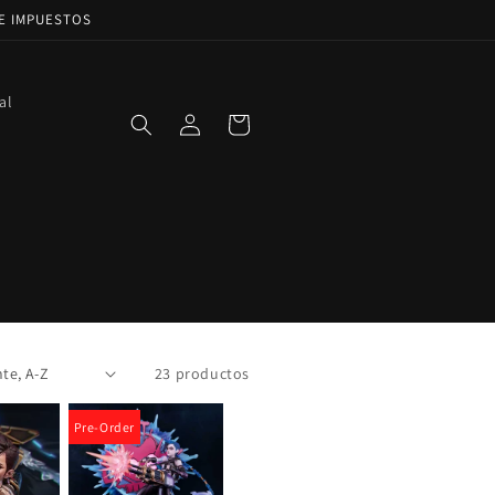
DE IMPUESTOS
al
Iniciar
Carrito
sesión
23 productos
Pre-Order