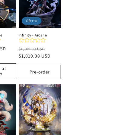
Oferta
ne
Infinity - Arcane
USD
Precio
Precio
$1,109.00 USD
habitual
$1,019.00 USD
de
oferta
 al
Pre-order
to