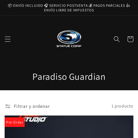
Ir
📦 ENVÍO INCLUIDO 🎧 SERVICIO POSTVENTA 💰 PAGOS PARCIALES 👍
directamente
ENVÍO LIBRE DE IMPUESTOS
al contenido
Carrito
C
Paradiso Guardian
o
l
Filtrar y ordenar
1 producto
e
c
Pre-Order
c