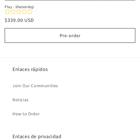
Play - Shutendoji
Precio
$339.00 USD
habitual
Pre-order
Enlaces rápidos
Join Our Communities
Noticias
How to Order
Enlaces de privacidad