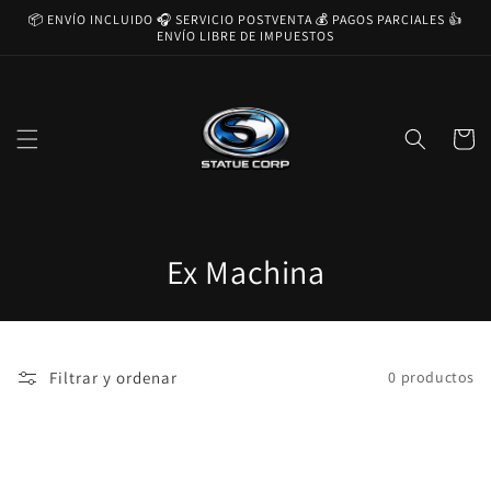
Ir
📦 ENVÍO INCLUIDO 🎧 SERVICIO POSTVENTA 💰 PAGOS PARCIALES 👍
directamente
ENVÍO LIBRE DE IMPUESTOS
al contenido
Carrito
C
Ex Machina
o
l
Filtrar y ordenar
0 productos
e
c
c