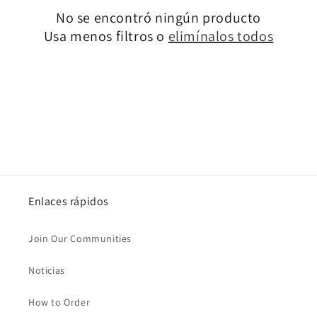
No se encontró ningún producto
i
Usa menos filtros o
elimínalos todos
ó
n
:
Enlaces rápidos
Join Our Communities
Noticias
How to Order