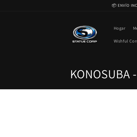
Ir
📦 ENVÍO IN
directamente
al contenido
Hogar
M
Wishful Cor
C
KONOSUBA -G
o
l
e
c