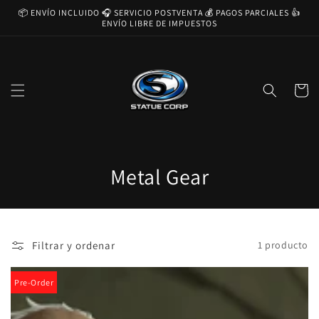
Ir
📦 ENVÍO INCLUIDO 🎧 SERVICIO POSTVENTA 💰 PAGOS PARCIALES 👍
directamente
ENVÍO LIBRE DE IMPUESTOS
al contenido
Carrito
C
Metal Gear
o
l
Filtrar y ordenar
1 producto
e
c
Pre-Order
c