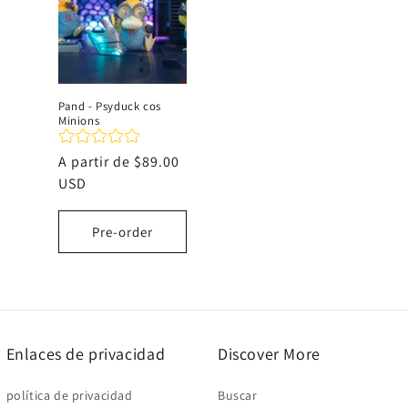
c
i
Pand - Psyduck cos
Minions
ó
Precio
A partir de
$89.00
n
habitual
USD
:
Pre-order
Enlaces de privacidad
Discover More
política de privacidad
Buscar