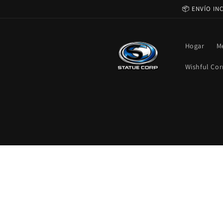
Ir
📦 ENVÍO IN
directamente
al contenido
Hogar
M
Wishful Cor