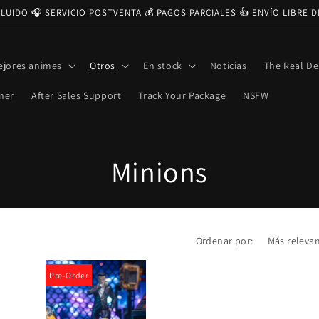
CLUIDO 🎧 SERVICIO POSTVENTA 💰 PAGOS PARCIALES 👍 ENVÍO LIBRE 
ejores animes
Otros
En stock
Noticias
The Real De
ner
After Sales Support
Track Your Package
NSFW
C
Minions
o
l
Ordenar por:
e
Pre-Order
c