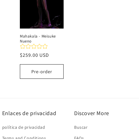
c
i
Mahakala - Meisuke
Nueno
ó
Precio
$259.00 USD
n
habitual
Pre-order
:
Enlaces de privacidad
Discover More
política de privacidad
Buscar
Terms and Conditions
FAQs