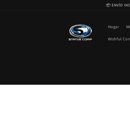
Ir
📦 ENVÍO IN
directamente
al contenido
Hogar
M
Wishful Cor