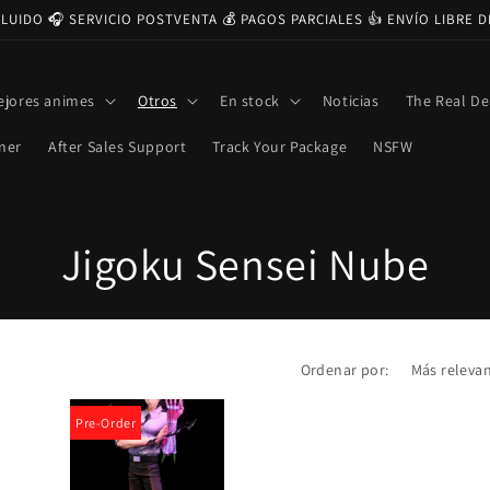
CLUIDO 🎧 SERVICIO POSTVENTA 💰 PAGOS PARCIALES 👍 ENVÍO LIBRE 
ejores animes
Otros
En stock
Noticias
The Real De
ner
After Sales Support
Track Your Package
NSFW
C
Jigoku Sensei Nube
o
l
Ordenar por:
e
Pre-Order
c