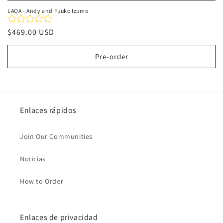
LAOA - Andy and Fuuko Izumo
Precio
$469.00 USD
habitual
Pre-order
Enlaces rápidos
Join Our Communities
Noticias
How to Order
Enlaces de privacidad