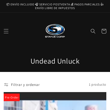
Ir
📦 ENVÍO INCLUIDO 🎧 SERVICIO POSTVENTA 💰 PAGOS PARCIALES 👍
directamente
ENVÍO LIBRE DE IMPUESTOS
al contenido
Carrito
C
Undead Unluck
o
l
Filtrar y ordenar
1 producto
e
c
Pre-Order
c