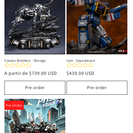
i
ó
n
:
Cosmic Brothers - Ravage
Iron - Soundwave
Precio
A partir de
$739.00 USD
Precio
$439.00 USD
habitual
habitual
Pre-order
Pre-order
Pre-Order