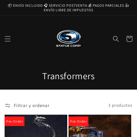
Ir
📦 ENVÍO INCLUIDO 🎧 SERVICIO POSTVENTA 💰 PAGOS PARCIALES 👍
directamente
ENVÍO LIBRE DE IMPUESTOS
al contenido
Carrito
C
Transformers
o
l
Filtrar y ordenar
3 productos
e
c
Pre-Order
Pre-Order
c