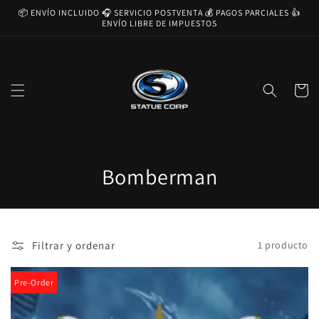
Ir
📦 ENVÍO INCLUIDO 🎧 SERVICIO POSTVENTA 💰 PAGOS PARCIALES 👍
directamente
ENVÍO LIBRE DE IMPUESTOS
al contenido
Carrito
C
Bomberman
o
l
Filtrar y ordenar
1 producto
e
c
Pre-Order
c