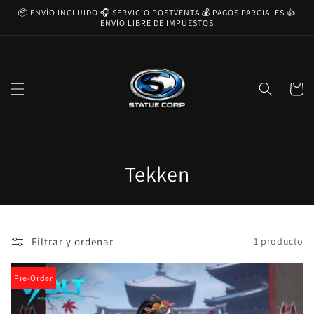
Ir
📦 ENVÍO INCLUIDO 🎧 SERVICIO POSTVENTA 💰 PAGOS PARCIALES 👍
directamente
ENVÍO LIBRE DE IMPUESTOS
al contenido
Carrito
C
Tekken
o
l
Filtrar y ordenar
1 producto
e
c
Pre-Order
c