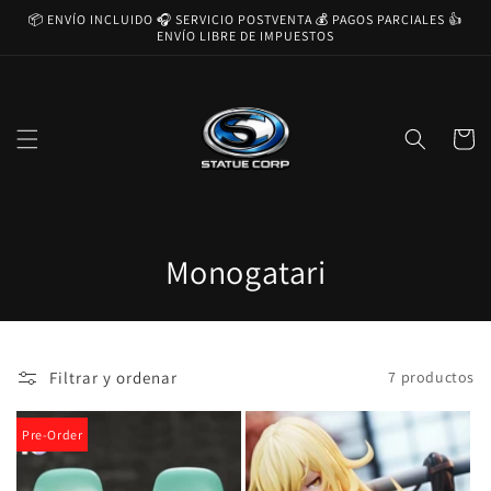
Ir
📦 ENVÍO INCLUIDO 🎧 SERVICIO POSTVENTA 💰 PAGOS PARCIALES 👍
directamente
ENVÍO LIBRE DE IMPUESTOS
al contenido
Carrito
C
Monogatari
o
l
Filtrar y ordenar
7 productos
e
c
Pre-Order
c