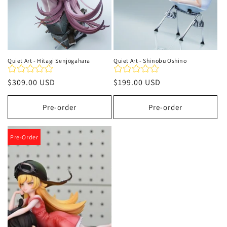
Quiet Art - Hitagi Senjōgahara
Quiet Art - Shinobu Oshino
Precio
$309.00 USD
Precio
$199.00 USD
habitual
habitual
Pre-order
Pre-order
Pre-Order