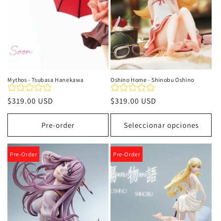
Mythos - Tsubasa Hanekawa
Oshino Home - Shinobu Oshino
Precio
$319.00 USD
Precio
$319.00 USD
habitual
habitual
Pre-order
Seleccionar opciones
Pre-Order
Pre-Order