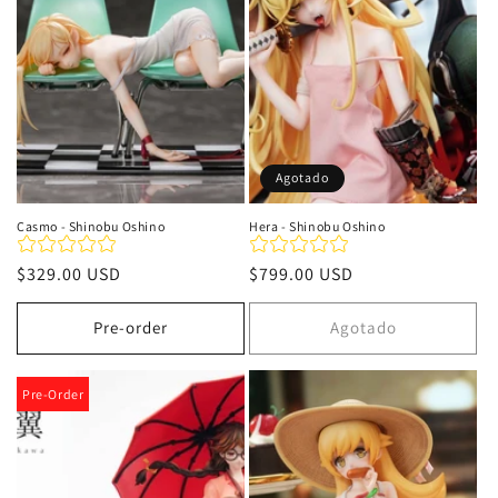
i
ó
n
:
Agotado
Casmo - Shinobu Oshino
Hera - Shinobu Oshino
Precio
$329.00 USD
Precio
$799.00 USD
habitual
habitual
Pre-order
Agotado
Pre-Order