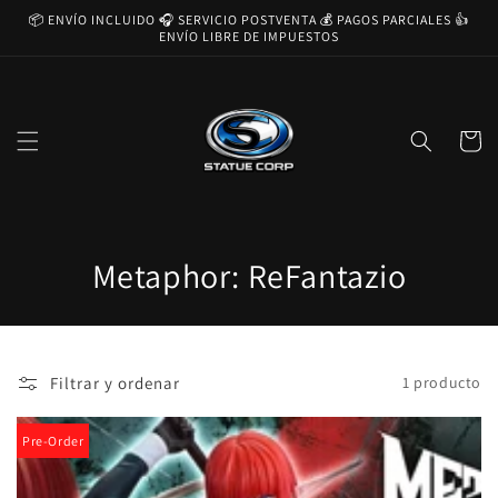
Ir
📦 ENVÍO INCLUIDO 🎧 SERVICIO POSTVENTA 💰 PAGOS PARCIALES 👍
directamente
ENVÍO LIBRE DE IMPUESTOS
al contenido
Carrito
C
Metaphor: ReFantazio
o
l
Filtrar y ordenar
1 producto
e
c
Pre-Order
c