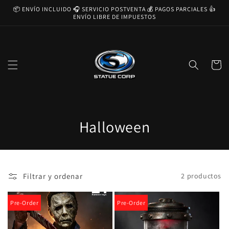
Ir
📦 ENVÍO INCLUIDO 🎧 SERVICIO POSTVENTA 💰 PAGOS PARCIALES 👍
directamente
ENVÍO LIBRE DE IMPUESTOS
al contenido
Carrito
C
Halloween
o
l
Filtrar y ordenar
2 productos
e
c
Pre-Order
Pre-Order
c