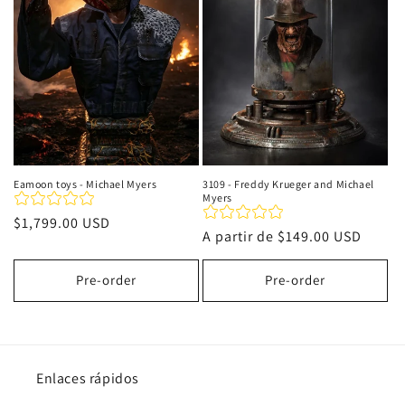
i
ó
n
:
Eamoon toys - Michael Myers
3109 - Freddy Krueger and Michael
Myers
Precio
$1,799.00 USD
Precio
A partir de
$149.00 USD
habitual
habitual
Pre-order
Pre-order
Enlaces rápidos