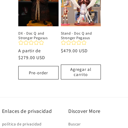
c
i
DX - Doc Q and
Stand - Doc Q and
Stronger Pegasus
Stronger Pegasus
ó
Precio
A partir de
Precio
$479.00 USD
n
habitual
$279.00 USD
habitual
Agregar al
:
Pre-order
carrito
Enlaces de privacidad
Discover More
política de privacidad
Buscar