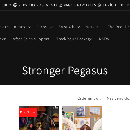
CLUIDO 🎧 SERVICIO POSTVENTA 💰 PAGOS PARCIALES 👍 ENVÍO LIBRE 
ejores animes
Otros
En stock
Noticias
The Real De
ner
After Sales Support
Track Your Package
NSFW
C
Stronger Pegasus
o
l
Ordenar por:
e
Pre-Order
c