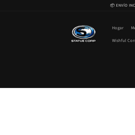
Ir
📦 ENVÍO IN
directamente
al contenido
Hogar
M
Wishful Cor