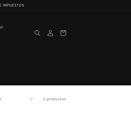
DE IMPUESTOS
al
Iniciar
Carrito
sesión
2 productos