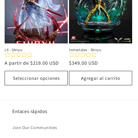
LX - Shiryu
Inmortales - Shiryu
Precio
A partir de
$219.00 USD
Precio
$349.00 USD
habitual
habitual
Seleccionar opciones
Agregar al carrito
Enlaces rápidos
Join Our Communities