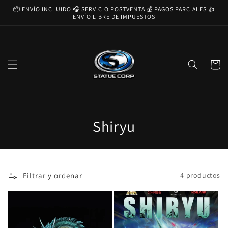
Ir
📦 ENVÍO INCLUIDO 🎧 SERVICIO POSTVENTA 💰 PAGOS PARCIALES 👍
directamente
ENVÍO LIBRE DE IMPUESTOS
al contenido
Carrito
C
Shiryu
o
l
Filtrar y ordenar
4 productos
e
c
c