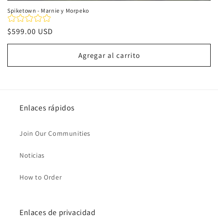
Spiketown - Marnie y Morpeko
Precio
$599.00 USD
habitual
Agregar al carrito
Enlaces rápidos
Join Our Communities
Noticias
How to Order
Enlaces de privacidad