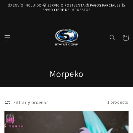
Ir
📦 ENVÍO INCLUIDO 🎧 SERVICIO POSTVENTA 💰 PAGOS PARCIALES 👍
directamente
ENVÍO LIBRE DE IMPUESTOS
al contenido
Carrito
C
Morpeko
o
l
Filtrar y ordenar
1 producto
e
c
c