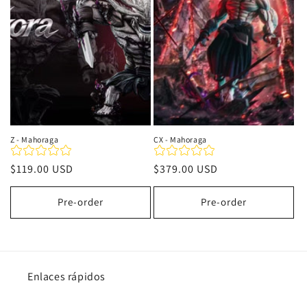
i
ó
n
:
Z - Mahoraga
CX - Mahoraga
Precio
$119.00 USD
Precio
$379.00 USD
habitual
habitual
Pre-order
Pre-order
Enlaces rápidos