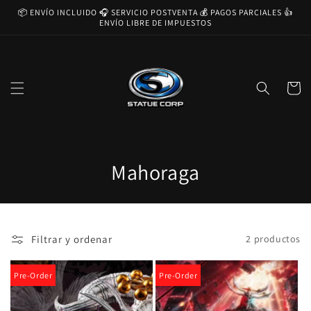
Ir
📦 ENVÍO INCLUIDO 🎧 SERVICIO POSTVENTA 💰 PAGOS PARCIALES 👍
directamente
ENVÍO LIBRE DE IMPUESTOS
al contenido
Carrito
C
Mahoraga
o
l
Filtrar y ordenar
2 productos
e
c
Pre-Order
Pre-Order
c