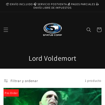
Ir
📦 ENVÍO INCLUIDO 🎧 SERVICIO POSTVENTA 💰 PAGOS PARCIALES 👍
directamente
ENVÍO LIBRE DE IMPUESTOS
al contenido
Carrito
C
Lord Voldemort
o
l
Filtrar y ordenar
1 producto
e
c
Pre-Order
c