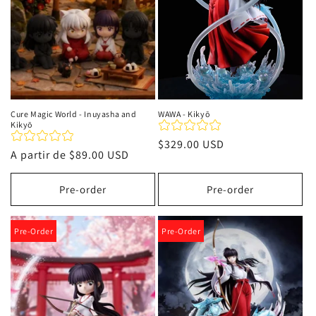
Cure Magic World - Inuyasha and
WAWA - Kikyō
Kikyō
Precio
$329.00 USD
Precio
A partir de
$89.00 USD
habitual
habitual
Pre-order
Pre-order
Pre-Order
Pre-Order