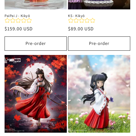
PaiPai J - Kikyō
KS - Kikyō
Precio
$159.00 USD
Precio
$89.00 USD
habitual
habitual
Pre-order
Pre-order