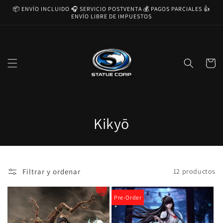
Ir
📦 ENVÍO INCLUIDO 🎧 SERVICIO POSTVENTA 💰 PAGOS PARCIALES 👍
directamente
ENVÍO LIBRE DE IMPUESTOS
al contenido
Carrito
C
Kikyō
o
l
Filtrar y ordenar
12 productos
e
c
Pre-Order
c