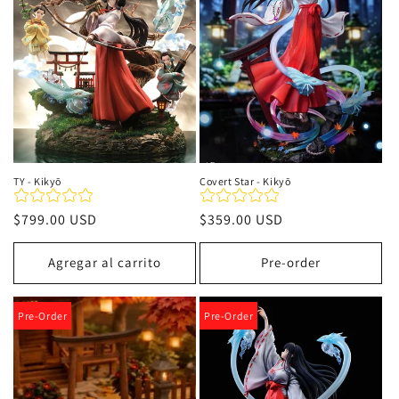
i
ó
n
:
TY - Kikyō
Covert Star - Kikyō
Precio
$799.00 USD
Precio
$359.00 USD
habitual
habitual
Agregar al carrito
Pre-order
Pre-Order
Pre-Order