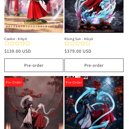
Cookie - Kikyō
Rising Sun - Kikyō
Precio
$139.00 USD
Precio
$379.00 USD
habitual
habitual
Pre-order
Pre-order
Pre-Order
Pre-Order