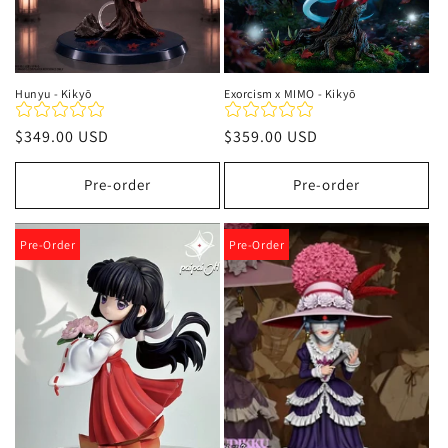
Hunyu - Kikyō
Exorcism x MIMO - Kikyō
Precio
$349.00 USD
Precio
$359.00 USD
habitual
habitual
Pre-order
Pre-order
Pre-Order
Pre-Order