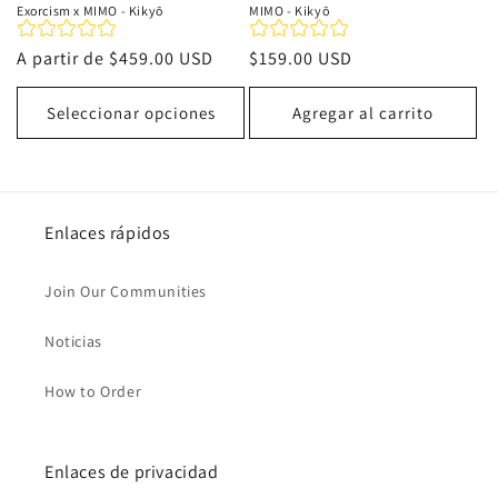
Exorcism x MIMO - Kikyō
MIMO - Kikyō
Precio
A partir de
$459.00 USD
Precio
$159.00 USD
habitual
habitual
Seleccionar opciones
Agregar al carrito
Enlaces rápidos
Join Our Communities
Noticias
How to Order
Enlaces de privacidad