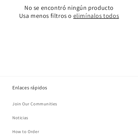
No se encontró ningún producto
i
Usa menos filtros o
elimínalos todos
ó
n
:
Enlaces rápidos
Join Our Communities
Noticias
How to Order