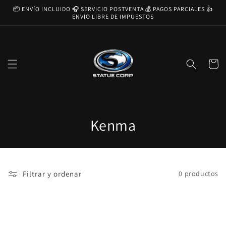
Ir
📦 ENVÍO INCLUIDO 🎧 SERVICIO POSTVENTA 💰 PAGOS PARCIALES 👍
directamente
ENVÍO LIBRE DE IMPUESTOS
al contenido
Carrito
C
Kenma
o
l
Filtrar y ordenar
0 productos
e
c
c