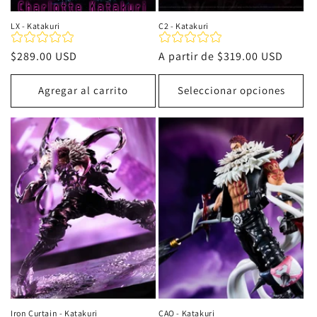
LX - Katakuri
C2 - Katakuri
Precio
$289.00 USD
Precio
A partir de
$319.00 USD
habitual
habitual
Agregar al carrito
Seleccionar opciones
Iron Curtain - Katakuri
CAO - Katakuri