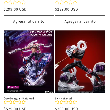
Precio
$299.00 USD
Precio
$239.00 USD
habitual
habitual
Agregar al carrito
Agregar al carrito
Oso de agua - Katakuri
LX - Katakuri
Precio
$529.00 USD
Precio
$209.00 USD