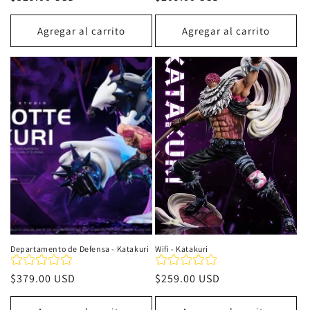
habitual
habitual
Agregar al carrito
Agregar al carrito
Departamento de Defensa - Katakuri
Wifi - Katakuri
Precio
$379.00 USD
Precio
$259.00 USD
habitual
habitual