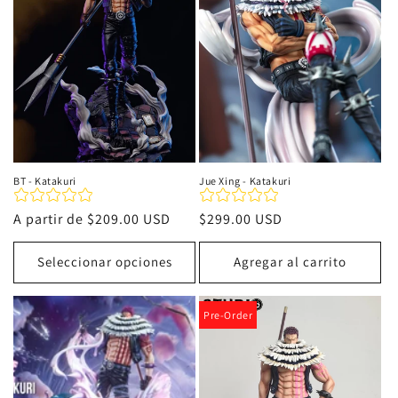
i
ó
n
:
BT - Katakuri
Jue Xing - Katakuri
Precio
A partir de
$209.00 USD
Precio
$299.00 USD
habitual
habitual
Seleccionar opciones
Agregar al carrito
Pre-Order