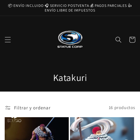
Ir
📦 ENVÍO INCLUIDO 🎧 SERVICIO POSTVENTA 💰 PAGOS PARCIALES 👍
directamente
ENVÍO LIBRE DE IMPUESTOS
al contenido
Carrito
C
Katakuri
o
l
Filtrar y ordenar
16 productos
e
c
c