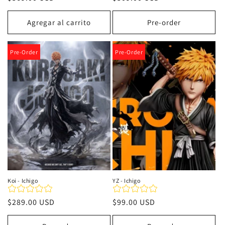
habitual
habitual
Agregar al carrito
Pre-order
Pre-Order
Pre-Order
Koi - Ichigo
YZ - Ichigo
Precio
$289.00 USD
Precio
$99.00 USD
habitual
habitual