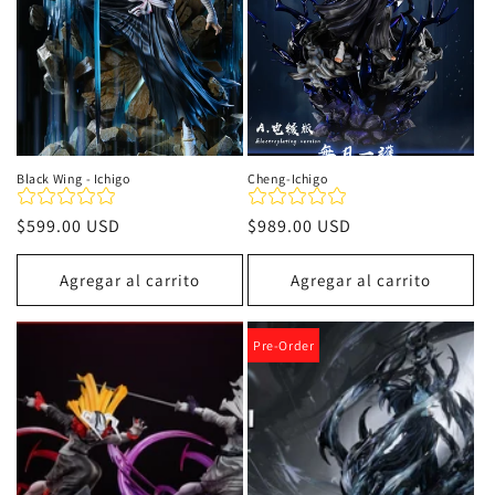
Black Wing - Ichigo
Cheng-Ichigo
Precio
$599.00 USD
Precio
$989.00 USD
habitual
habitual
Agregar al carrito
Agregar al carrito
Pre-Order