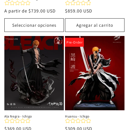
Precio
A partir de
$739.00 USD
Precio
$859.00 USD
habitual
habitual
Seleccionar opciones
Agregar al carrito
Pre-Order
Ala Negra - Ichigo
Huansu - Ichigo
Precio
$369.00 USD
Precio
$309.00 USD