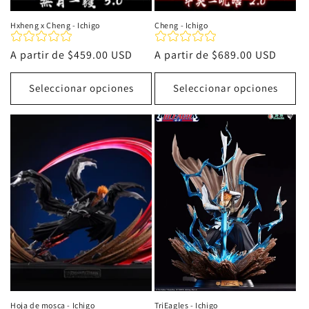
Hxheng x Cheng - Ichigo
Cheng - Ichigo
Precio
A partir de
$459.00 USD
Precio
A partir de
$689.00 USD
habitual
habitual
Seleccionar opciones
Seleccionar opciones
Hoja de mosca - Ichigo
TriEagles - Ichigo