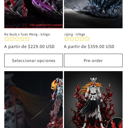
Re Souls x Yuan Meng - Ichigo
Jijing - Ichigo
Precio
A partir de
$229.00 USD
Precio
A partir de
$359.00 USD
habitual
habitual
Seleccionar opciones
Pre-order