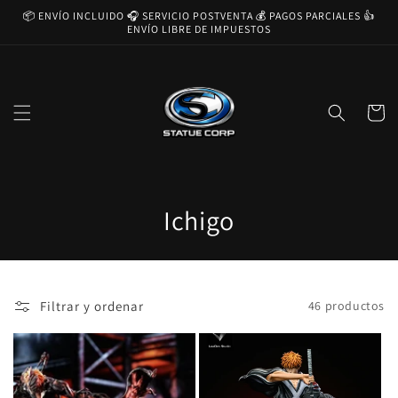
Ir
📦 ENVÍO INCLUIDO 🎧 SERVICIO POSTVENTA 💰 PAGOS PARCIALES 👍
directamente
ENVÍO LIBRE DE IMPUESTOS
al contenido
Carrito
C
Ichigo
o
l
Filtrar y ordenar
46 productos
e
c
c