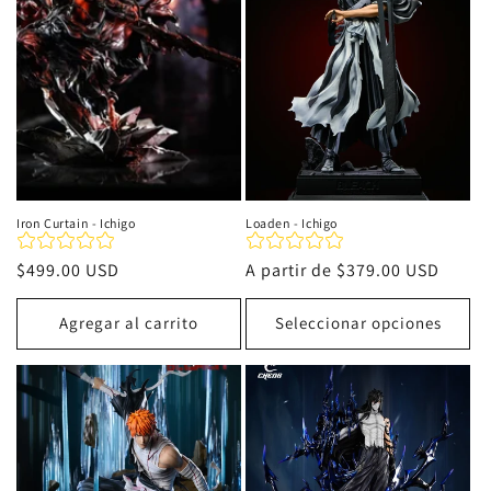
i
ó
n
:
Iron Curtain - Ichigo
Loaden - Ichigo
Precio
$499.00 USD
Precio
A partir de
$379.00 USD
habitual
habitual
Agregar al carrito
Seleccionar opciones