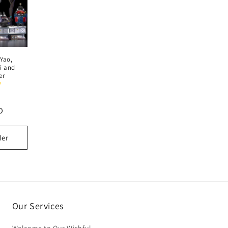
 Yao,
i and
er
D
der
Our Services