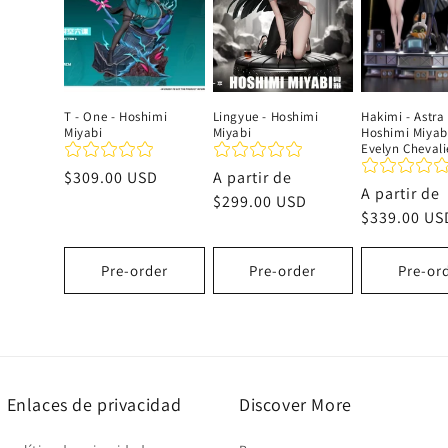
c
i
T - One - Hoshimi
Lingyue - Hoshimi
Hakimi - Astra
Miyabi
Miyabi
Hoshimi Miyab
ó
Evelyn Chevali
Precio
$309.00 USD
Precio
A partir de
n
Precio
A partir de
habitual
habitual
$299.00 USD
habitual
$339.00 US
:
Pre-order
Pre-order
Pre-or
Enlaces de privacidad
Discover More