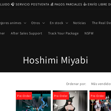
CLUIDO 🎧 SERVICIO POSTVENTA 💰 PAGOS PARCIALES 👍 ENVÍO LIBRE 
ejores animes
Otros
En stock
Noticias
The Real De
ner
After Sales Support
Track Your Package
NSFW
C
Hoshimi Miyabi
o
l
Ordenar por:
e
Pre-Order
Pre-Order
Pre-Order
c