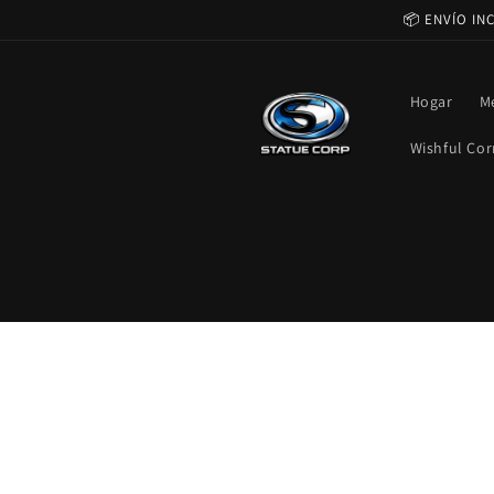
Ir
📦 ENVÍO IN
directamente
al contenido
Hogar
M
Wishful Cor