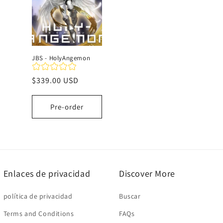
c
i
JBS - HolyAngemon
ó
Precio
$339.00 USD
habitual
n
Pre-order
:
Enlaces de privacidad
Discover More
política de privacidad
Buscar
Terms and Conditions
FAQs