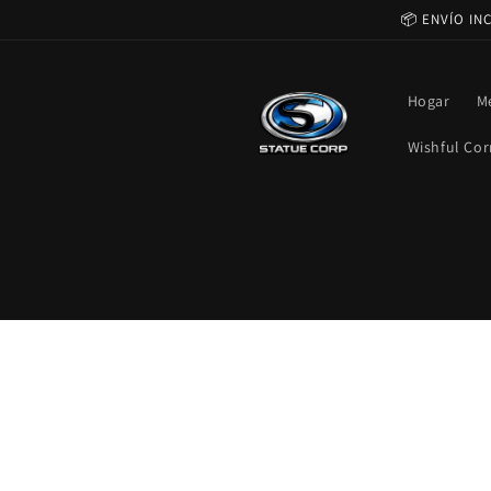
Ir
📦 ENVÍO IN
directamente
al contenido
Hogar
M
Wishful Cor