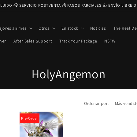
CLUIDO 🎧 SERVICIO POSTVENTA 💰 PAGOS PARCIALES 👍 ENVÍO LIBRE 
ejores animes
Otros
En stock
Noticias
The Real De
ner
After Sales Support
Track Your Package
NSFW
C
HolyAngemon
o
l
Ordenar por:
e
Pre-Order
c