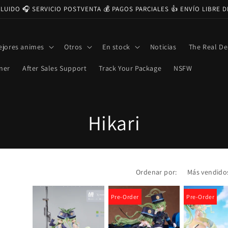
CLUIDO 🎧 SERVICIO POSTVENTA 💰 PAGOS PARCIALES 👍 ENVÍO LIBRE 
ejores animes
Otros
En stock
Noticias
The Real De
ner
After Sales Support
Track Your Package
NSFW
C
Hikari
o
l
Ordenar por:
e
Pre-Order
Pre-Order
c