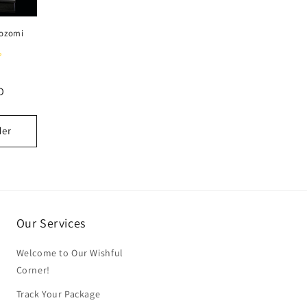
Nozomi
D
der
Our Services
Welcome to Our Wishful
Corner!
Track Your Package