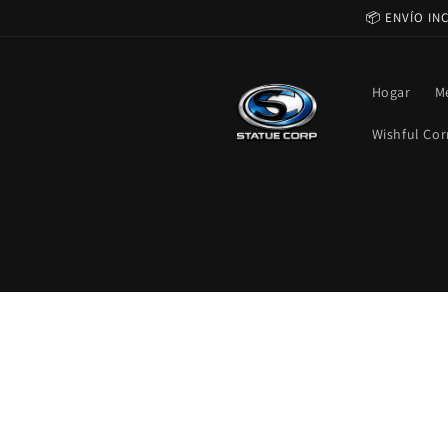
Ir
📦 ENVÍO IN
directamente
al contenido
Hogar
M
Wishful Cor