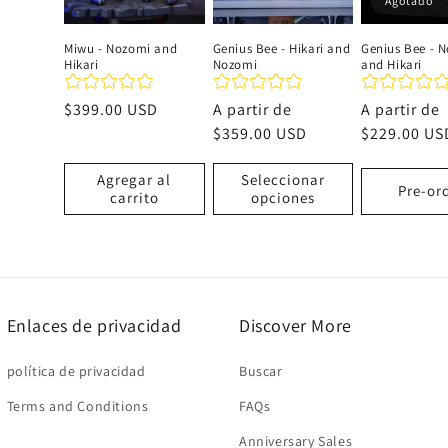
Agotado
Miwu - Nozomi and
Genius Bee - Hikari and
Genius Bee - 
Hikari
Nozomi
and Hikari
Precio
$399.00 USD
Precio
A partir de
Precio
A partir de
habitual
habitual
$359.00 USD
habitual
$229.00 US
Agregar al
Seleccionar
Pre-or
carrito
opciones
Enlaces de privacidad
Discover More
política de privacidad
Buscar
Terms and Conditions
FAQs
Anniversary Sales