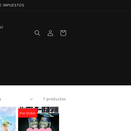
DE IMPUESTOS
al
Iniciar
Carrito
sesión
7 productos
Pre-Order