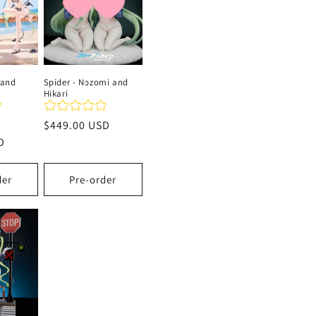
 and
Spider - Nozomi and
Hikari
Precio
$449.00 USD
D
habitual
der
Pre-order