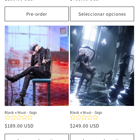
habitual
habitual
Pre-order
Seleccionar opciones
Black x Niuzi - Gojo
Black x Niuzi - Gojo
Precio
$189.00 USD
Precio
$249.00 USD
habitual
habitual