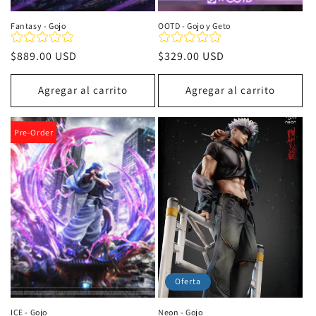
Fantasy - Gojo
OOTD - Gojo y Geto
Precio
$889.00 USD
Precio
$329.00 USD
habitual
habitual
Agregar al carrito
Agregar al carrito
Pre-Order
Oferta
ICE - Gojo
Neon - Gojo