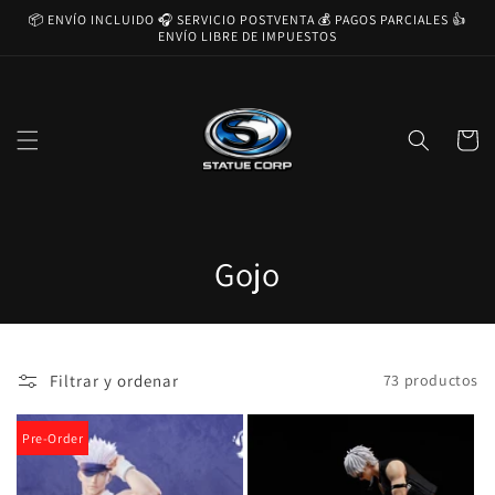
Ir
📦 ENVÍO INCLUIDO 🎧 SERVICIO POSTVENTA 💰 PAGOS PARCIALES 👍
directamente
ENVÍO LIBRE DE IMPUESTOS
al contenido
Carrito
C
Gojo
o
l
Filtrar y ordenar
73 productos
e
c
Pre-Order
c