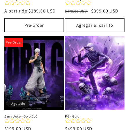
Precio
A partir de
$289.00 USD
Precio
Precio
$399.00 USD
$479.00 USD
habitual
habitual
de
oferta
Pre-order
Agregar al carrito
Pre-Order
Agotado
Zany Joke - Gojo DLC
PG - Gojo
Precio
$199.00 USD
Precio
$499.00 USD