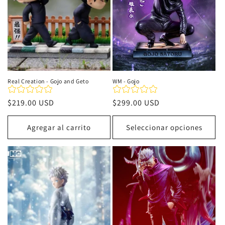
Real Creation - Gojo and Geto
WM - Gojo
Precio
$219.00 USD
Precio
$299.00 USD
habitual
habitual
Agregar al carrito
Seleccionar opciones