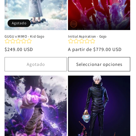
Agotado
GUGU x MIMO - Kid Gojo
Initial Aspiration - Gojo
Precio
$249.00 USD
Precio
A partir de
$779.00 USD
habitual
habitual
Agotado
Seleccionar opciones