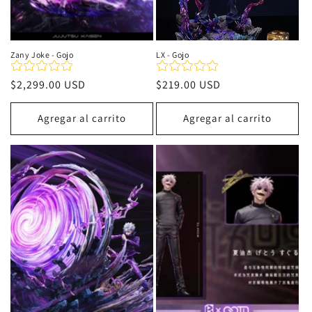
Zany Joke - Gojo
LX - Gojo
Precio
$2,299.00 USD
Precio
$219.00 USD
habitual
habitual
Agregar al carrito
Agregar al carrito