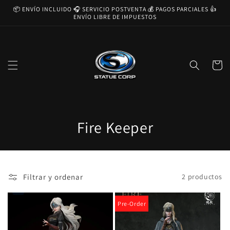
Ir
📦 ENVÍO INCLUIDO 🎧 SERVICIO POSTVENTA 💰 PAGOS PARCIALES 👍
directamente
ENVÍO LIBRE DE IMPUESTOS
al contenido
Carrito
C
Fire Keeper
o
l
Filtrar y ordenar
2 productos
e
c
Pre-Order
c