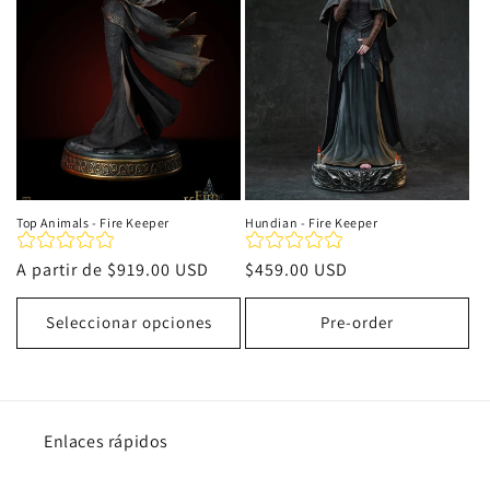
i
ó
n
:
Top Animals - Fire Keeper
Hundian - Fire Keeper
Precio
A partir de
$919.00 USD
Precio
$459.00 USD
habitual
habitual
Seleccionar opciones
Pre-order
Enlaces rápidos