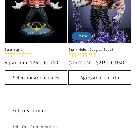
Oferta
Bala negra
Brain Hole - Douglas Bullet
Precio
A partir de
$369.00 USD
Precio
Precio
$219.00 USD
$279.00 USD
habitual
habitual
de
oferta
Seleccionar opciones
Agregar al carrito
Enlaces rápidos
Join Our Communities