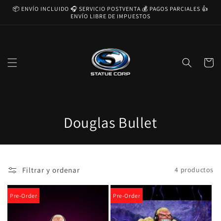
Ir
📦 ENVÍO INCLUIDO 🎧 SERVICIO POSTVENTA 💰 PAGOS PARCIALES 👍
directamente
ENVÍO LIBRE DE IMPUESTOS
al contenido
Carrito
C
Douglas Bullet
o
l
Filtrar y ordenar
4 productos
e
c
Pre-Order
Pre-Order
c