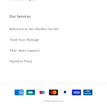
Our Services
Welcome to Our Wishful Corner!
Track Your Package
After Sales Support
Payment Plans
Formas
de
© 2026,
StatueCorp
pago