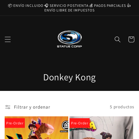
Ir
📦 ENVÍO INCLUIDO 🎧 SERVICIO POSTVENTA 💰 PAGOS PARCIALES 👍
directamente
ENVÍO LIBRE DE IMPUESTOS
al contenido
Carrito
C
Donkey Kong
o
l
Filtrar y ordenar
5 productos
e
c
Pre-Order
Pre-Order
c