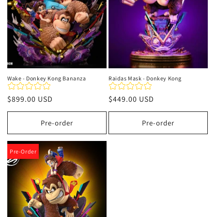
Wake - Donkey Kong Bananza
Raidas Mask - Donkey Kong
Precio
$899.00 USD
Precio
$449.00 USD
habitual
habitual
Pre-order
Pre-order
Pre-Order