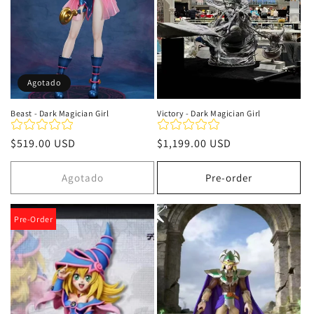
Agotado
Beast - Dark Magician Girl
Victory - Dark Magician Girl
Precio
$519.00 USD
Precio
$1,199.00 USD
habitual
habitual
Agotado
Pre-order
Pre-Order