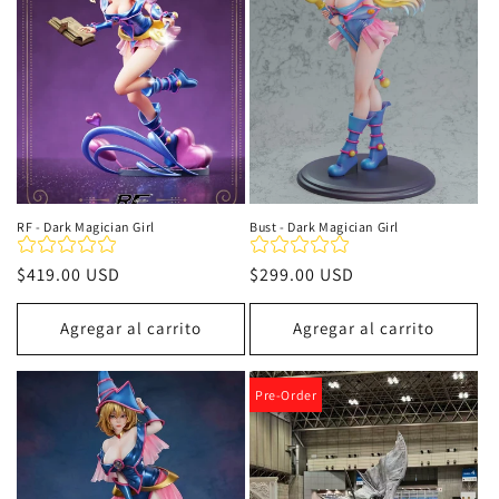
i
ó
n
:
RF - Dark Magician Girl
Bust - Dark Magician Girl
Precio
$419.00 USD
Precio
$299.00 USD
habitual
habitual
Agregar al carrito
Agregar al carrito
Pre-Order