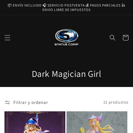
Ir
📦 ENVÍO INCLUIDO 🎧 SERVICIO POSTVENTA 💰 PAGOS PARCIALES 👍
directamente
ENVÍO LIBRE DE IMPUESTOS
al contenido
Carrito
C
Dark Magician Girl
o
l
Filtrar y ordenar
13 productos
e
c
c