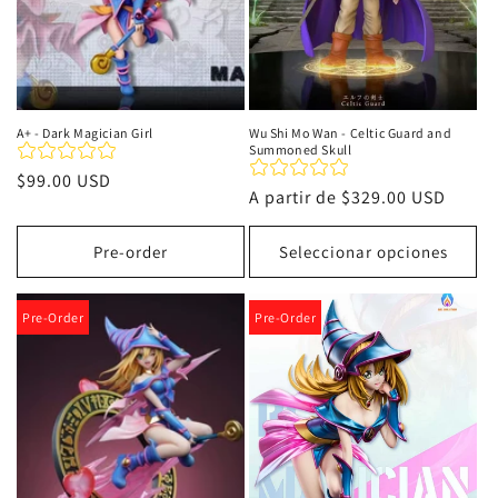
A+ - Dark Magician Girl
Wu Shi Mo Wan - Celtic Guard and
Summoned Skull
Precio
$99.00 USD
Precio
A partir de
$329.00 USD
habitual
habitual
Pre-order
Seleccionar opciones
Pre-Order
Pre-Order