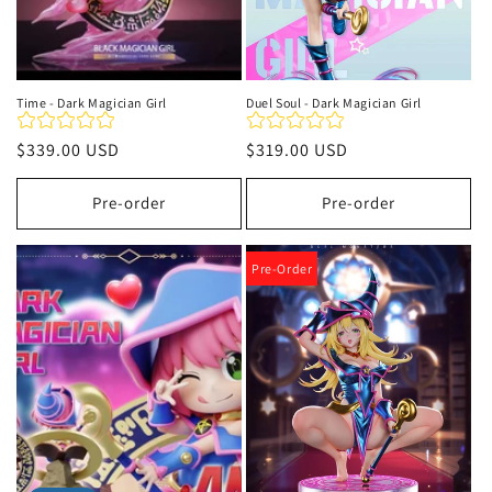
Time - Dark Magician Girl
Duel Soul - Dark Magician Girl
Precio
$339.00 USD
Precio
$319.00 USD
habitual
habitual
Pre-order
Pre-order
Pre-Order