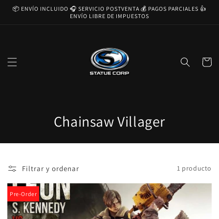
Ir
📦 ENVÍO INCLUIDO 🎧 SERVICIO POSTVENTA 💰 PAGOS PARCIALES 👍
directamente
ENVÍO LIBRE DE IMPUESTOS
al contenido
Carrito
C
Chainsaw Villager
o
l
Filtrar y ordenar
1 producto
e
c
Pre-Order
c