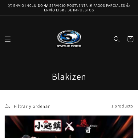
Ir
📦 ENVÍO INCLUIDO 🎧 SERVICIO POSTVENTA 💰 PAGOS PARCIALES 👍
directamente
ENVÍO LIBRE DE IMPUESTOS
al contenido
Carrito
C
Blakizen
o
l
Filtrar y ordenar
1 producto
e
c
c