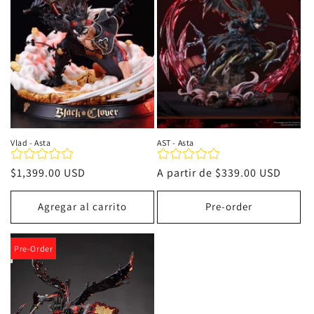
i
ó
n
:
Vlad - Asta
AST - Asta
Precio
$1,399.00 USD
Precio
A partir de
$339.00 USD
habitual
habitual
Agregar al carrito
Pre-order
Pre-Order