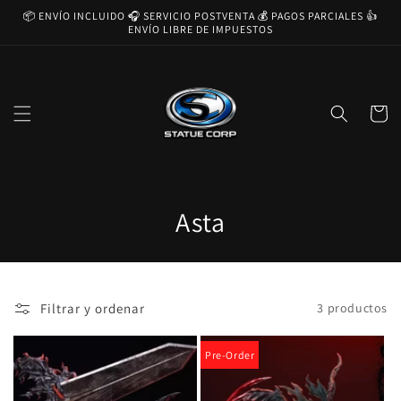
Ir
📦 ENVÍO INCLUIDO 🎧 SERVICIO POSTVENTA 💰 PAGOS PARCIALES 👍
directamente
ENVÍO LIBRE DE IMPUESTOS
al contenido
Carrito
C
Asta
o
l
Filtrar y ordenar
3 productos
e
c
Pre-Order
c