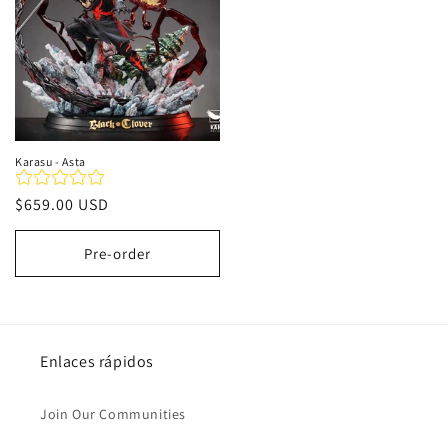
Karasu - Asta
Precio
$659.00 USD
habitual
Pre-order
Enlaces rápidos
Join Our Communities