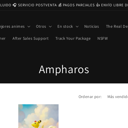
CLUIDO 🎧 SERVICIO POSTVENTA 💰 PAGOS PARCIALES 👍 ENVÍO LIBRE 
ejores animes
Otros
En stock
Noticias
The Real De
ner
After Sales Support
Track Your Package
NSFW
C
Ampharos
o
l
Ordenar por:
e
c