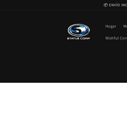
Ir
📦 ENVÍO IN
directamente
al contenido
Hogar
M
Wishful Cor