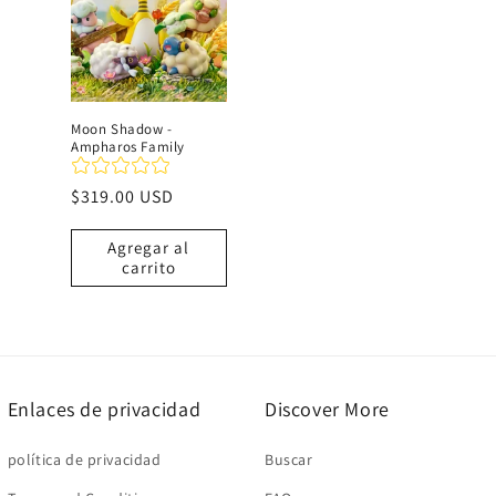
c
i
Moon Shadow -
Ampharos Family
ó
Precio
$319.00 USD
n
habitual
Agregar al
carrito
:
Enlaces de privacidad
Discover More
política de privacidad
Buscar