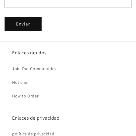
d
e
c
Enviar
o
n
t
a
Enlaces rápidos
c
t
Join Our Communities
o
Noticias
How to Order
Enlaces de privacidad
política de privacidad