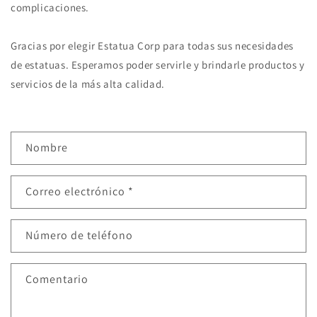
complicaciones.
Gracias por elegir Estatua Corp para todas sus necesidades
de estatuas. Esperamos poder servirle y brindarle productos y
servicios de la más alta calidad.
F
Nombre
o
r
Correo electrónico
*
m
u
l
Número de teléfono
a
r
Comentario
i
o