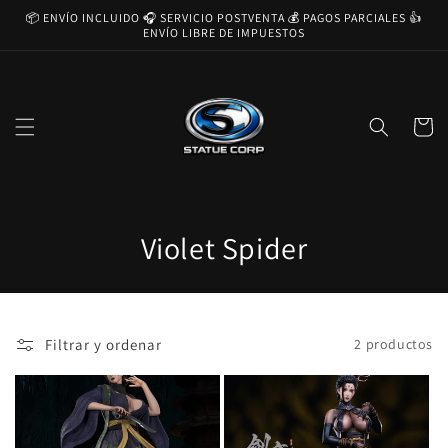
Ir
📦 ENVÍO INCLUIDO 🎧 SERVICIO POSTVENTA 💰 PAGOS PARCIALES 👍
directamente
ENVÍO LIBRE DE IMPUESTOS
al contenido
Carrito
C
Violet Spider
o
l
Filtrar y ordenar
2 productos
e
c
c