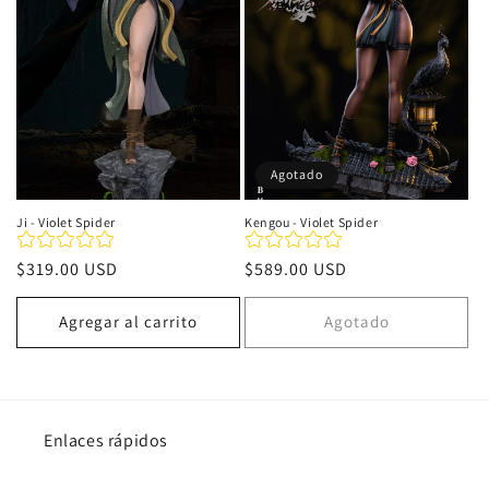
i
ó
n
:
Agotado
Ji - Violet Spider
Kengou - Violet Spider
Precio
$319.00 USD
Precio
$589.00 USD
habitual
habitual
Agregar al carrito
Agotado
Enlaces rápidos