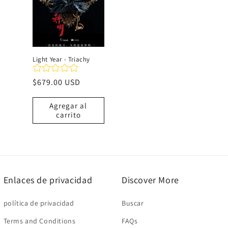
c
i
Light Year - Triachy
ó
Precio
$679.00 USD
habitual
n
Agregar al
carrito
:
Enlaces de privacidad
Discover More
política de privacidad
Buscar
Terms and Conditions
FAQs