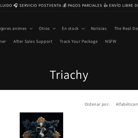
CLUIDO 🎧 SERVICIO POSTVENTA 💰 PAGOS PARCIALES 👍 ENVÍO LIBRE 
ejores animes
Otros
En stock
Noticias
The Real De
ner
After Sales Support
Track Your Package
NSFW
C
Triachy
o
l
Ordenar por:
e
c