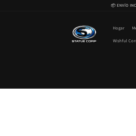
Ir
📦 ENVÍO IN
directamente
al contenido
Hogar
M
Wishful Cor